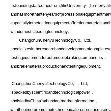
ItsfoundingstaffcomesfromJilinUniversity（formerlyJi
andhasmorethantenyearsofprofessionalequipmentman
especiallyinthetestingequipmentoffrictionmaterials
withdomesticleadingtechnology。
ChangchunChenyuTechnologyCo。Ltd。
specializesintheresearchanddevelopmentofcompletes
testingequipmentforautomobilebrakingcomponents，
andbrakematerialproductionandtestingequipment。
ChangchunChenyuTechnologyCo。，Ltd。
isbackedbyscientificandtechnologicalpower，
andisledbyChina'sabundantmarketinformation，
withtheaimofpromotingtechnologicalprogressandusers