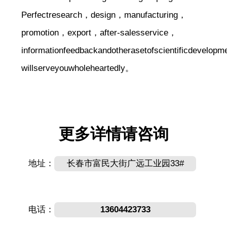
Perfectresearch，design，manufacturing，
promotion，export，after-salesservice，
informationfeedbackandotherasetofscientificdevel
willserveyouwholeheartedly。
更多详情请咨询
地址：
长春市富民大街广远工业园33#
电话：
13604423733