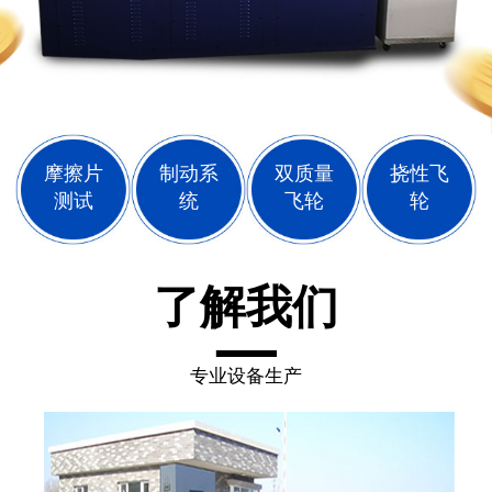
摩擦片
制动系
双质量
挠性飞
测试
统
飞轮
轮
了解我们
专业设备生产