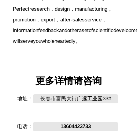
Perfectresearch，design，manufacturing，
promotion，export，after-salesservice，
informationfeedbackandotherasetofscientificdevel
willserveyouwholeheartedly。
更多详情请咨询
地址：
长春市富民大街广远工业园33#
电话：
13604423733