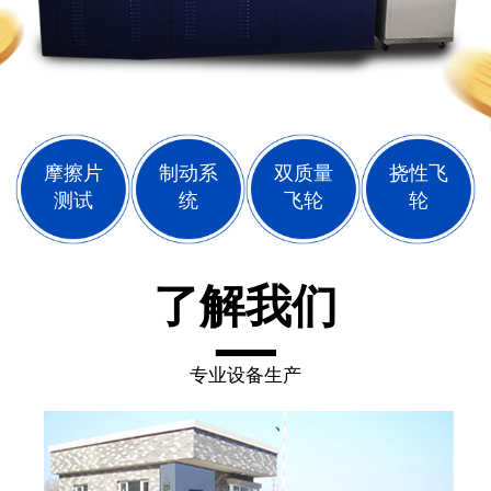
摩擦片
制动系
双质量
挠性飞
测试
统
飞轮
轮
了解我们
专业设备生产