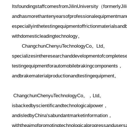
ItsfoundingstaffcomesfromJilinUniversity（formerlyJi
andhasmorethantenyearsofprofessionalequipmentman
especiallyinthetestingequipmentoffrictionmaterials
withdomesticleadingtechnology。
ChangchunChenyuTechnologyCo。Ltd。
specializesintheresearchanddevelopmentofcompletes
testingequipmentforautomobilebrakingcomponents，
andbrakematerialproductionandtestingequipment。
ChangchunChenyuTechnologyCo。，Ltd。
isbackedbyscientificandtechnologicalpower，
andisledbyChina'sabundantmarketinformation，
withtheaimofpromotingtechnologicalprogressandusers