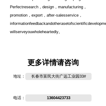
Perfectresearch，design，manufacturing，
promotion，export，after-salesservice，
informationfeedbackandotherasetofscientificdevel
willserveyouwholeheartedly。
更多详情请咨询
地址：
长春市富民大街广远工业园33#
电话：
13604423733