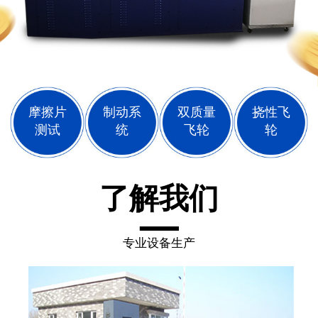
摩擦片
制动系
双质量
挠性飞
测试
统
飞轮
轮
了解我们
专业设备生产