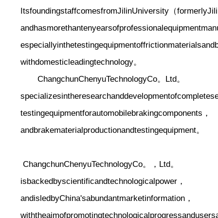
ItsfoundingstaffcomesfromJilinUniversity（formerlyJi
andhasmorethantenyearsofprofessionalequipmentman
especiallyinthetestingequipmentoffrictionmaterials
withdomesticleadingtechnology。
ChangchunChenyuTechnologyCo。Ltd。
specializesintheresearchanddevelopmentofcompletes
testingequipmentforautomobilebrakingcomponents，
andbrakematerialproductionandtestingequipment。
ChangchunChenyuTechnologyCo。，Ltd。
isbackedbyscientificandtechnologicalpower，
andisledbyChina'sabundantmarketinformation，
withtheaimofpromotingtechnologicalprogressandusers